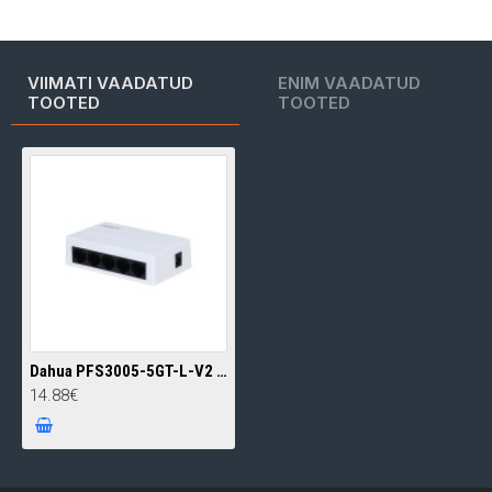
VIIMATI VAADATUD
ENIM VAADATUD
TOOTED
TOOTED
Dahua PFS3005-5GT-L-V2 mittemanageeritav 5 Gigabit pordiga switch
14.88€