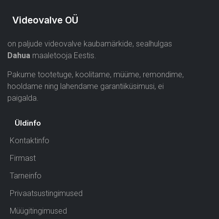
Videovalve OÜ
on paljude videovalve kaubamärkide, sealhulgas
Dahua
maaletooja Eestis.
Pakume tootetuge, koolitame, müüme, remondime,
hooldame ning lahendame garantiiküsimusi, ei
paigalda.
Üldinfo
Kontaktinfo
Firmast
Tarneinfo
Privaatsustingimused
Müügitingimused