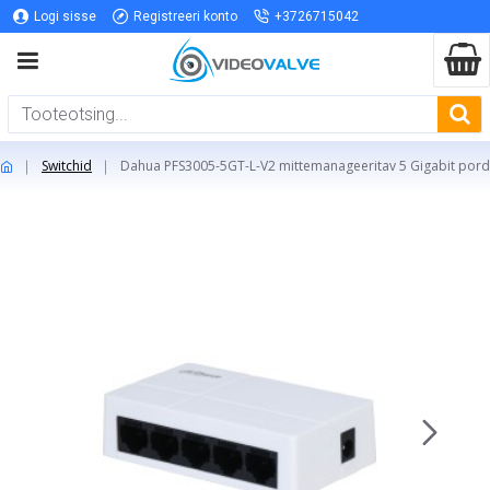
Logi sisse
Registreeri konto
+3726715042
Switchid
Dahua PFS3005-5GT-L-V2 mittemanageeritav 5 Gigabit pord