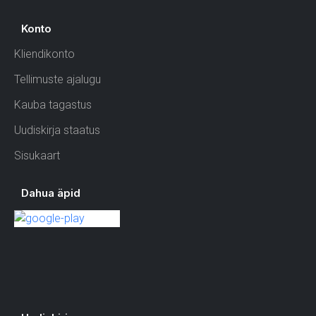
Konto
Kliendikonto
Tellimuste ajalugu
Kauba tagastus
Uudiskirja staatus
Sisukaart
Dahua äpid