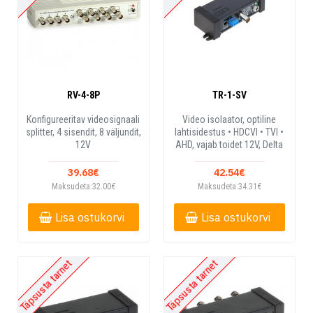
RV-4-8P
TR-1-SV
Konfigureeritav videosignaali
Video isolaator, optiline
splitter, 4 sisendit, 8 väljundit,
lahtisidestus • HDCVI • TVI •
12V
AHD, vajab toidet 12V, Delta
39.68€
42.54€
Maksudeta:32.00€
Maksudeta:34.31€
Lisa ostukorvi
Lisa ostukorvi
Täpsusta tarnet
Täpsusta tarnet