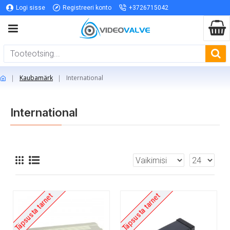
Logi sisse
Registreeri konto
+3726715042
Kaubamärk
International
International
Täpsusta tarnet
Täpsusta tarnet