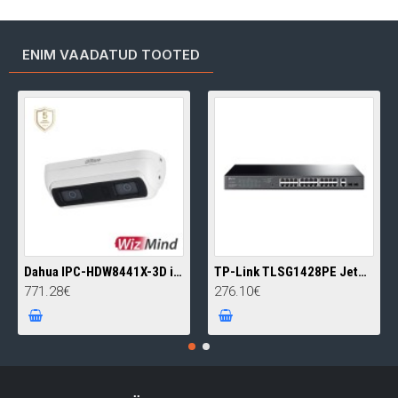
ENIM VAADATUD TOOTED
Dahua IPC-HDW8441X-3D inimeste loendamise kaamera • WizMind 4MP IR20m 2.0mm(122°) audio alarm
TP-Link TLSG1428PE JetStream Omada SDN smart switch • 24 Gigabit PoE+ ja 2 Gigabit Combo pesa 250W
771.28€
276.10€