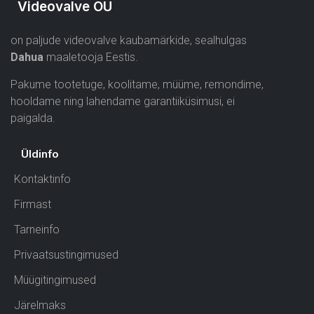
Videovalve OÜ
on paljude videovalve kaubamärkide, sealhulgas
Dahua
maaletooja Eestis.
Pakume tootetuge, koolitame, müüme, remondime,
hooldame ning lahendame garantiiküsimusi, ei
paigalda.
Üldinfo
Kontaktinfo
Firmast
Tarneinfo
Privaatsustingimused
Müügitingimused
Järelmaks