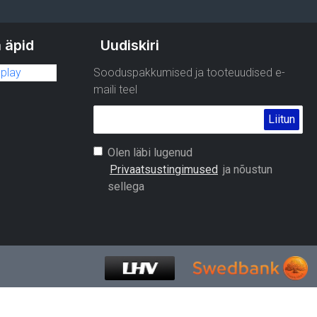
 äpid
Uudiskiri
Sooduspakkumised ja tooteuudised e-
maili teel
Liitun
Olen läbi lugenud
Privaatsustingimused
ja nõustun
sellega