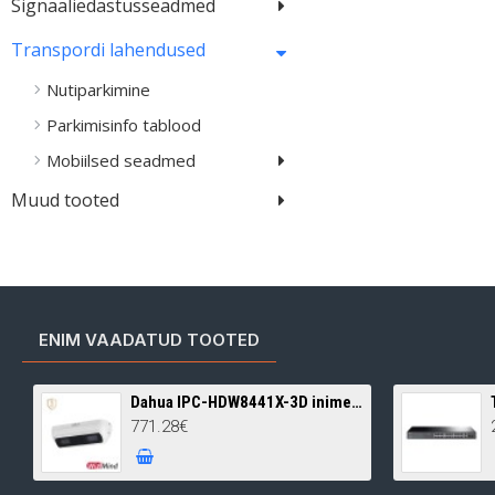
Signaaliedastusseadmed
Transpordi lahendused
Nutiparkimine
Parkimisinfo tablood
Mobiilsed seadmed
Muud tooted
ENIM VAADATUD TOOTED
Dahua IPC-HDW8441X-3D inimeste loendamise kaamera • WizMind 4MP IR20m 2.0mm(122°) audio alarm
771.28€