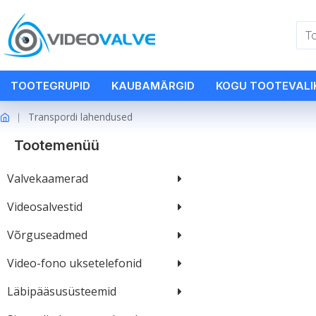
TOOTEGRUPID
KAUBAMÄRGID
KOGU TOOTEVALI
Transpordi lahendused
Tootemenüü
Valvekaamerad
Videosalvestid
Võrguseadmed
Video-fono uksetelefonid
Läbipääsusüsteemid