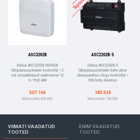
ASC3202B
ASC2202B-S
Dahua ASC3202B INSIDER
Dahua ASC2202B-S
läbipääsusüsteemi kontroller • 2
läbipääsusüsteemi kahe ukse
ust sisseehitatud veebiserver 12
ühesuunaline võrgu kontroller •
V / PoE 48V
DIN liistu kinnitus
507.16€
183.52€
Maksudeta:409.00€
Maksudeta:148.00€
VIIMATI VAADATUD
ENIM VAADATUD
TOOTED
TOOTED