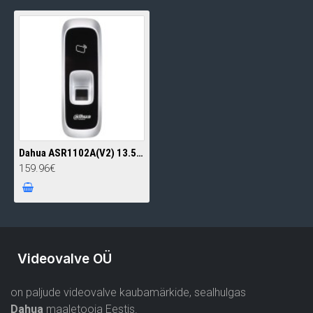
Dahua ASR1102A(V2) 13.56MHz(Mifare) kaardilugeja koos sõrmejäljelugejaga • IP55 • RS485
159.96€
Videovalve OÜ
on paljude videovalve kaubamärkide, sealhulgas
Dahua
maaletooja Eestis.