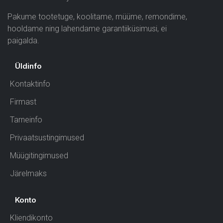
Pakume tootetuge, koolitame, müüme, remondime,
hooldame ning lahendame garantiiküsimusi, ei
paigalda.
Üldinfo
Kontaktinfo
Firmast
Tarneinfo
Privaatsustingimused
Müügitingimused
Järelmaks
Konto
Kliendikonto