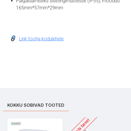
Paigaldamiseks sisetingimustesse (IP55), mõõdud
165mm*57mm*29mm
Link tootja kodulehele
KOKKU SOBIVAD TOOTED
Täpsusta tarnet