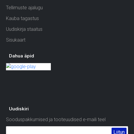
Tellimuste ajalugu
Kauba tagastus
Uudiskirja staatus
Sisukaart
Dahua äpid
Uudiskiri
Sooduspakkumised ja tooteuudised e-maili teel
Liitun