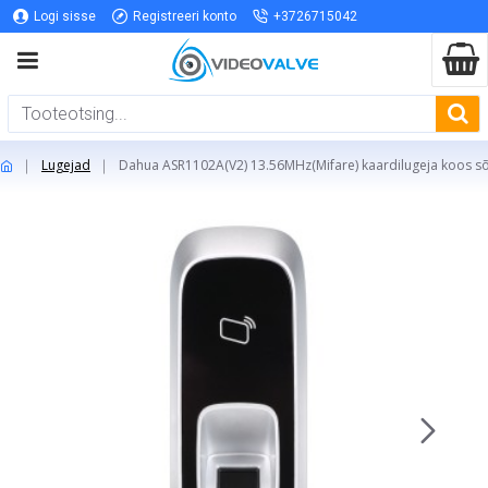
Logi sisse
Registreeri konto
+3726715042
Lugejad
Dahua ASR1102A(V2) 13.56MHz(Mifare) kaardilugeja koos sõr