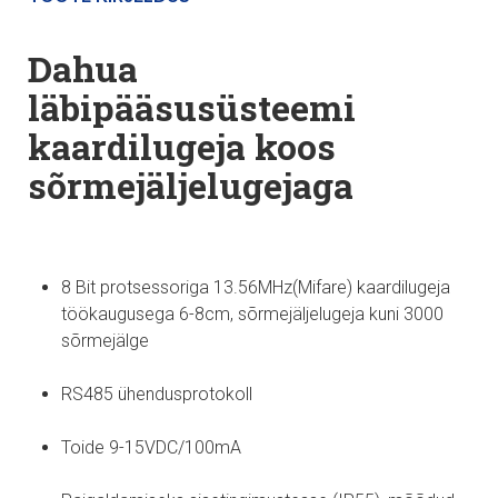
Dahua
läbipääsusüsteemi
kaardilugeja koos
sõrmejäljelugejaga
8 Bit protsessoriga 13.56MHz(Mifare) kaardilugeja
töökaugusega 6-8cm, sõrmejäljelugeja kuni 3000
sõrmejälge
RS485 ühendusprotokoll
Toide 9-15VDC/100mA