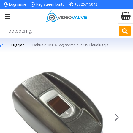
Logi sisse
Registreeri konto
+3726715042
Lugejad
Dahua ASM102(V2) sõrmejälje USB laualugeja