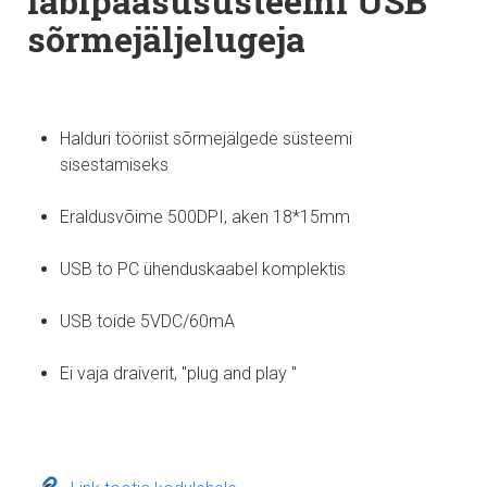
läbipääsusüsteemi USB
sõrmejäljelugeja
Halduri tööriist sõrmejälgede süsteemi
sisestamiseks
Eraldusvõime 500DPI, aken 18*15mm
USB to PC ühenduskaabel komplektis
USB toide 5VDC/60mA
Ei vaja draiverit, "plug and play "