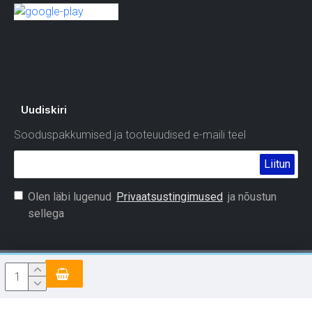
Uudiskiri
Sooduspakkumised ja tooteuudised e-maili teel
Liitun
Olen läbi lugenud
Privaatsustingimused
ja nõustun
sellega
2004 - 2021 Videovalve OÜ