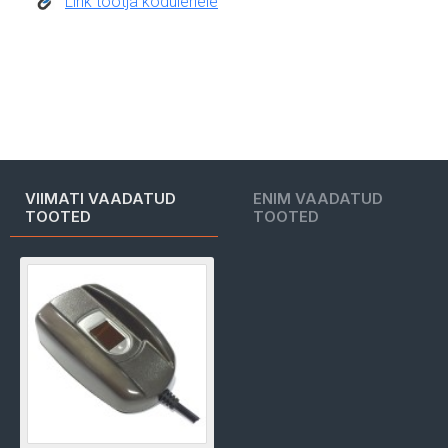
Link tootja kodulehele
VIIMATI VAADATUD
ENIM VAADATUD
TOOTED
TOOTED