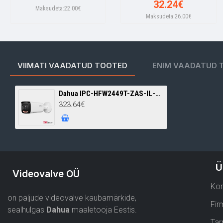
32.24€
Maksudeta:22.00€
Maksudeta:26.00€
VIIMATI VAADATUD TOOTED
ENIM VAADATUD 
Dahua IPC-HFW2449T-ZAS-IL-27135 4MP IP torukaamera • WizSense Dual Light 60m 2.7-13.5mm Mic
323.64€
Ü
Videovalve OÜ
Kon
on paljude videovalve kaubamärkide,
Fir
sealhulgas
Dahua
maaletooja Eestis.
Tar