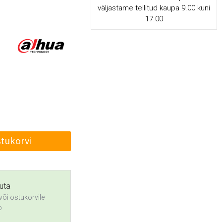
väljastame tellitud kaupa 9.00 kuni
17.00
stukorvi
suta
või ostukorvile
o