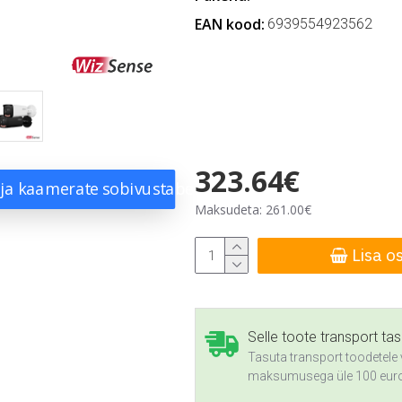
EAN kood:
6939554923562
323.64€
 ja kaamerate sobivustabel
Maksudeta: 261.00€
Lisa o
Selle toote transport ta
Tasuta transport toodetele 
maksumusega üle 100 eur