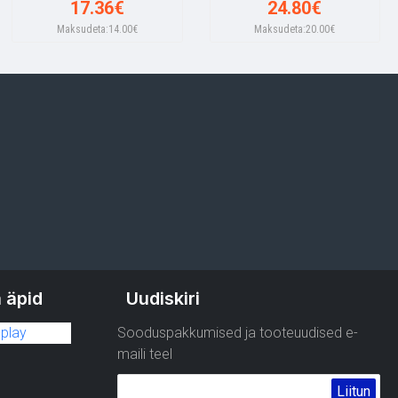
17.36€
24.80€
Maksudeta:14.00€
Maksudeta:20.00€
 äpid
Uudiskiri
Sooduspakkumised ja tooteuudised e-
maili teel
Liitun