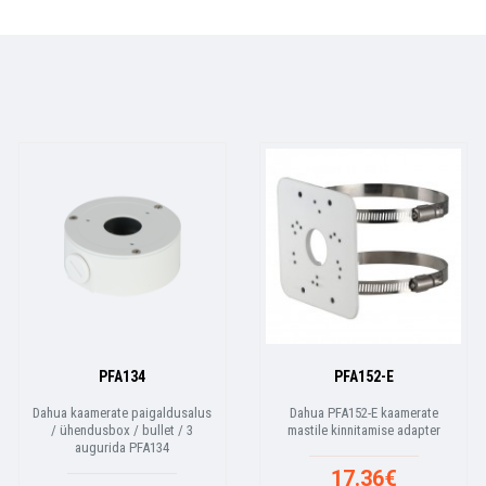
PFA134
PFA152-E
Dahua kaamerate paigaldusalus
Dahua PFA152-E kaamerate
/ ühendusbox / bullet / 3
mastile kinnitamise adapter
augurida PFA134
17.36€