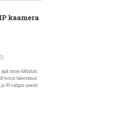
 IP kaamera
E)
al sisse lülitatud,
pilt koos täiendava
ja IR valgus uuesti