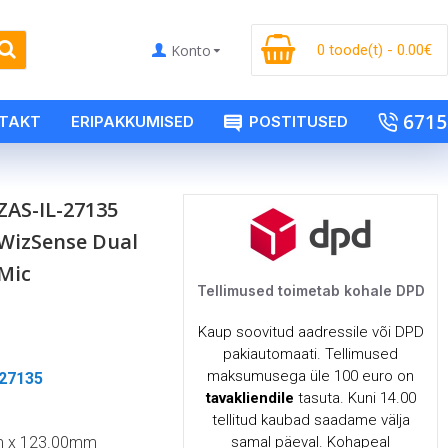
Konto
0 toode(t) - 0.00€
6715
TAKT
ERIPAKKUMISED
POSTITUSED
AS-IL-27135
 WizSense Dual
Mic
Tellimused toimetab kohale DPD
Kaup soovitud aadressile või DPD
pakiautomaati. Tellimused
maksumusega üle 100 euro on
27135
tavakliendile
tasuta. Kuni 14.00
tellitud kaubad saadame välja
m x 123.00mm
samal päeval. Kohapeal