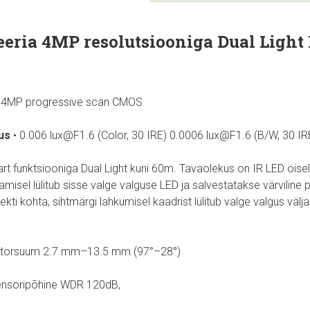
eria 4MP resolutsiooniga Dual Light
” 4MP progressive scan CMOS
us
• 0.006 lux@F1.6 (Color, 30 IRE) 0.0006 lux@F1.6 (B/W, 30 IR
t funktsiooniga Dual Light kuni 60m. Tavaolekus on IR LED öisel aj
amisel lülitub sisse valge valguse LED ja salvestatakse värviline 
ti kohta, sihtmärgi lahkumisel kaadrist lülitub valge valgus välja 
torsuum 2.7 mm–13.5 mm (97°–28°)
ensoripõhine WDR 120dB,