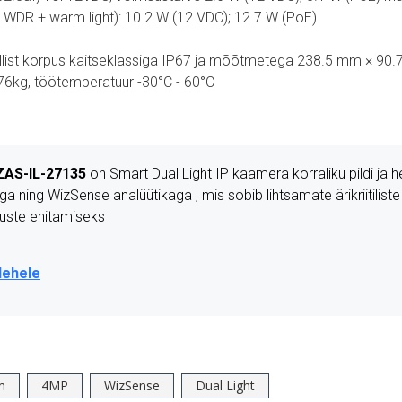
+ WDR + warm light): 10.2 W (12 VDC); 12.7 W (PoE)
llist korpus kaitseklassiga IP67 ja mõõtmetega 238.5 mm × 90
76kg, töötemperatuur -30°C - 60°C
AS-IL-27135
on Smart Dual Light IP kaamera korraliku pildi ja 
a ning WizSense analüütikaga , mis sobib lihtsamate ärikriitiliste
uste ehitamiseks
lehele
m
4MP
WizSense
Dual Light