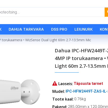
K
DAHUA TARKVARA
DSS PRO
LEIUNURK
KON
torukaamera • WizSense Dual Light 60m 2.7-13.5mm Mic
Dahua IPC-HFW2449T-Z
4MP IP torukaamera •
Light 60m 2.7-13.5mm 
Laoseis:
Täpsusta tarnet
Mudel:
IPC-HFW2449T-ZAS-IL-
Toote kaal:
0.76kg
Pakend:
285.00mm x 120.00m