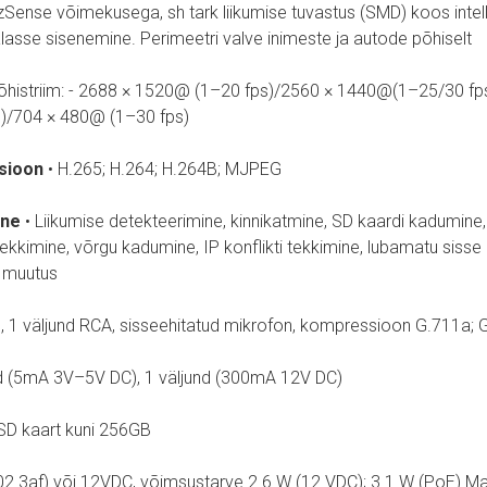
zSense võimekusega, sh tark liikumise tuvastus (SMD) koos intel
alasse sisenemine. Perimeetri valve inimeste ja autode põhiselt
õhistriim: - 2688 × 1520@ (1–20 fps)/2560 × 1440@(1–25/30 fps)
)/704 × 480@ (1–30 fps)
sioon
• H.265; H.264; H.264B; MJPEG
ine
• Liikumise detekteerimine, kinnikatmine, SD kaardi kadumine,
tekkimine, võrgu kadumine, IP konflikti tekkimine, lubamatu sisse 
m muutus
d, 1 väljund RCA, sisseehitatud mikrofon, kompressioon G.711a;
d (5mA 3V–5V DC), 1 väljund (300mA 12V DC)
SD kaart kuni 256GB
02.3af) või 12VDC, võimsustarve 2.6 W (12 VDC); 3.1 W (PoE) Ma