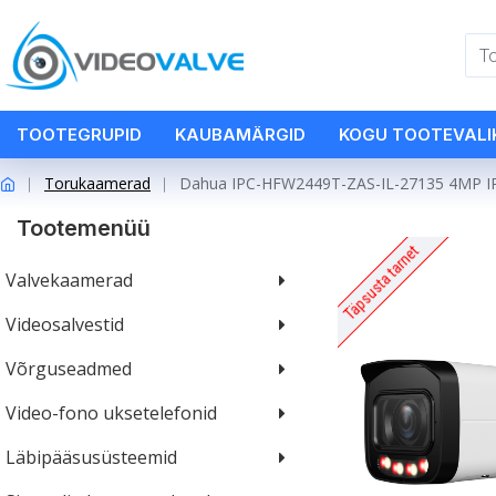
TOOTEGRUPID
KAUBAMÄRGID
KOGU TOOTEVALI
Torukaamerad
Dahua IPC-HFW2449T-ZAS-IL-27135 4MP IP 
Tootemenüü
Täpsusta tarnet
Valvekaamerad
Videosalvestid
Võrguseadmed
Video-fono uksetelefonid
Läbipääsusüsteemid