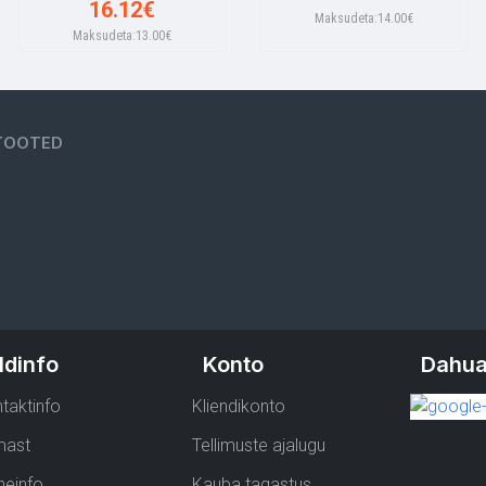
16.12€
Maksudeta:14.00€
Maksudeta:13.00€
TOOTED
ldinfo
Konto
Dahua
taktinfo
Kliendikonto
mast
Tellimuste ajalugu
neinfo
Kauba tagastus