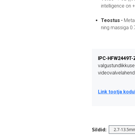
intelligence on 
Teostus
• Meta
ning massiga 0.
IPC-HFW2449T-Z
valgustundlikkuseg
videovalvelahend
Link tootja kodu
Sildid:
2.7-13.5m