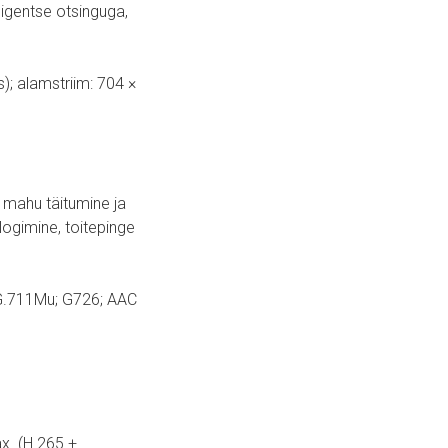
ligentse otsinguga,
; alamstriim: 704 ×
 mahu täitumine ja
logimine, toitepinge
 G.711Mu; G726; AAC
x. (H.265 +