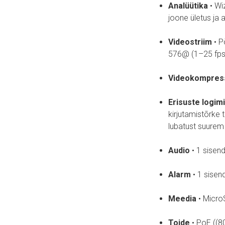
Analüütika
• Wi
joone ületus ja 
Videostriim
• P
576@ (1–25 fps
Videokompres
Erisuste logim
kirjutamistõrke 
lubatust suure
Audio
• 1 sisen
Alarm
• 1 sisen
Meedia
• Micro
Toide
• PoE ((8