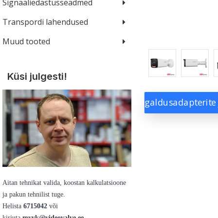
Signaaliedastusseadmed
Transpordi lahendused
Muud tooted
Küsi julgesti!
Paigaldusadapterite
Aitan tehnikat valida, koostan kalkulatsioone
ja pakun tehnilist tuge.
Helista
6715042
või
kirjuta
myyk@videovalve.ee