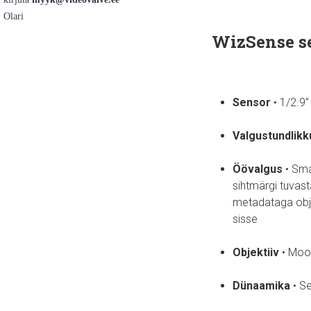
Olari
WizSense se
Sensor
• 1/2.9
Valgustundlikk
Öövalgus
• Smar
sihtmärgi tuvast
metadataga objek
sisse
Objektiiv
• Moo
Dünaamika
• S