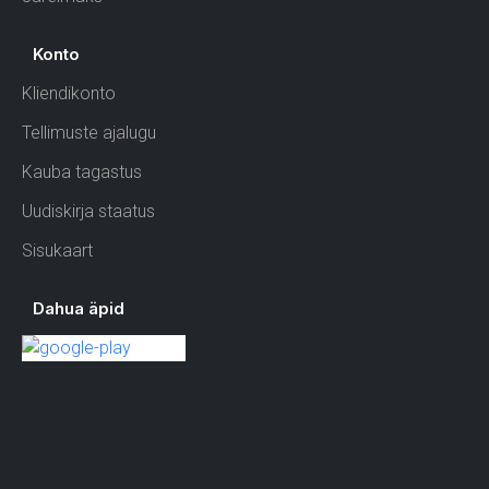
Konto
Kliendikonto
Tellimuste ajalugu
Kauba tagastus
Uudiskirja staatus
Sisukaart
Dahua äpid