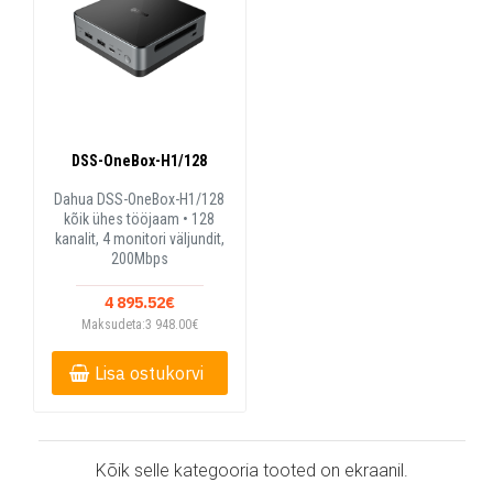
DSS-OneBox-H1/128
Dahua DSS-OneBox-H1/128
kõik ühes tööjaam • 128
kanalit, 4 monitori väljundit,
200Mbps
4 895.52€
Maksudeta:3 948.00€
Lisa ostukorvi
Kõik selle kategooria tooted on ekraanil.