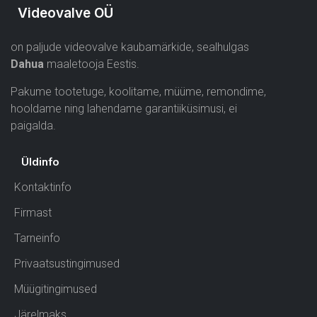
Videovalve OÜ
on paljude videovalve kaubamärkide, sealhulgas
Dahua
maaletooja Eestis.
Pakume tootetuge, koolitame, müüme, remondime,
hooldame ning lahendame garantiiküsimusi, ei
paigalda.
Üldinfo
Kontaktinfo
Firmast
Tarneinfo
Privaatsustingimused
Müügitingimused
Järelmaks