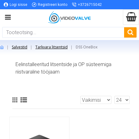
Logi sisse
Registreeri konto
+3726715042
Salvestid
Tarkvara litsentsid
DSS OneBox
Eelinstalleeritud litsentside ja OP süsteemiga
riistvaraline tööjaam