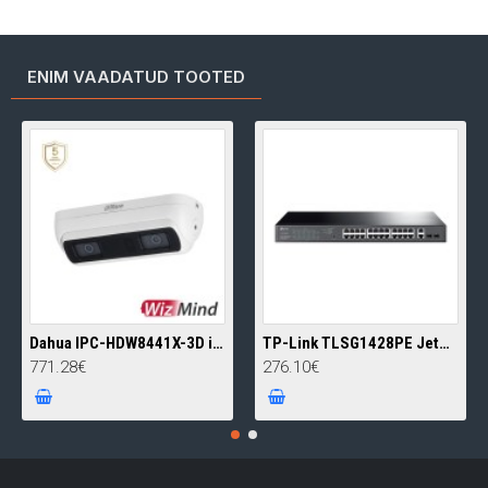
ENIM VAADATUD TOOTED
Dahua IPC-HDW8441X-3D inimeste loendamise kaamera • WizMind 4MP IR20m 2.0mm(122°) audio alarm
TP-Link TLSG1428PE JetStream Omada SDN smart switch • 24 Gigabit PoE+ ja 2 Gigabit Combo pesa 250W
771.28€
276.10€